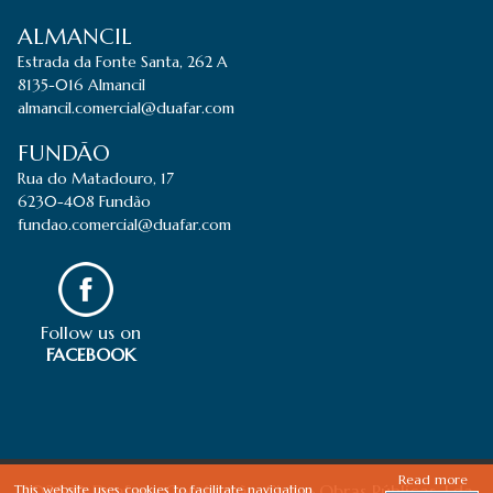
ALMANCIL
Estrada da Fonte Santa, 262 A
8135-016 Almancil
almancil.comercial@duafar.com
FUNDÃO
Rua do Matadouro, 17
6230-408 Fundão
fundao.comercial@duafar.com
Follow us on
FACEBOOK
Read more
2026 © Duafar - Construção Civil e Obras Públicas, Lda
This website uses cookies to facilitate navigation,