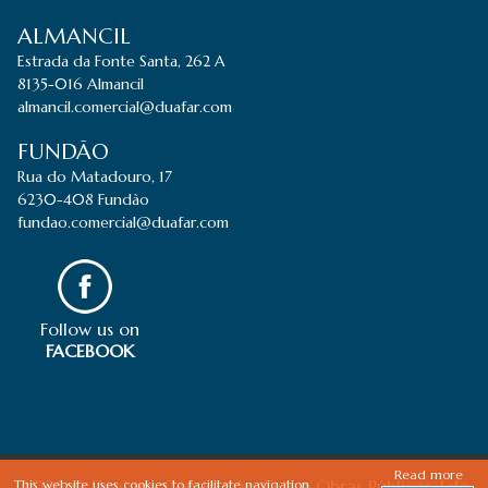
ALMANCIL
Estrada da Fonte Santa, 262 A
8135-016 Almancil
almancil.comercial@duafar.com
FUNDÃO
Rua do Matadouro, 17
6230-408 Fundão
fundao.comercial@duafar.com
Follow us on
FACEBOOK
Read more
2026 © Duafar - Construção Civil e Obras Públicas, Lda
This website uses cookies to facilitate navigation,