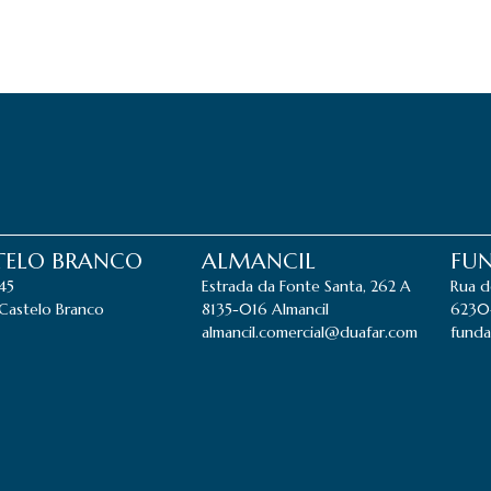
STELO BRANCO
ALMANCIL
FU
845
Estrada da Fonte Santa, 262 A
Rua d
Castelo Branco
8135-016 Almancil
6230
almancil.comercial@duafar.com
funda