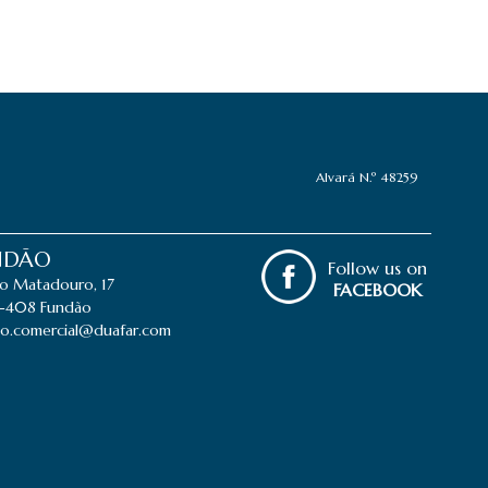
Alvará N.º 48259
NDÃO
Follow us on
o Matadouro, 17
FACEBOOK
-408 Fundão
o.comercial@duafar.com