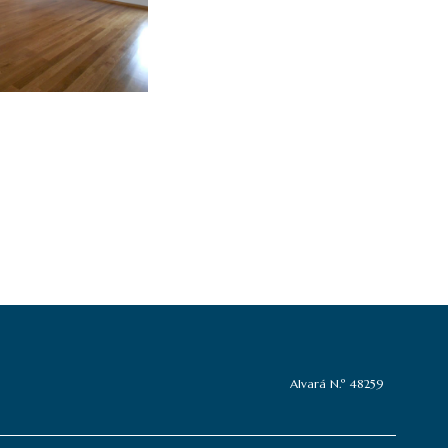
Alvará N.º 48259